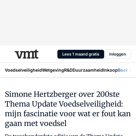
Lees 1 maand gratis
Inloggen
Voedselveiligheid
Wetgeving
R&D
Duurzaamheid
Inkoop
Boek Mic
Simone Hertzberger over 200ste
Thema Update Voedselveiligheid:
mijn fascinatie voor wat er fout kan
gaan met voedsel