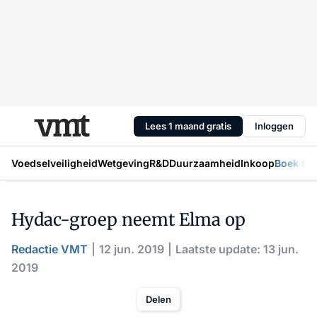
Lees 1 maand gratis
Inloggen
Voedselveiligheid
Wetgeving
R&D
Duurzaamheid
Inkoop
Boek Mic
Hydac-groep neemt Elma op
Redactie VMT
12 jun. 2019
Laatste update: 13 jun.
2019
Delen