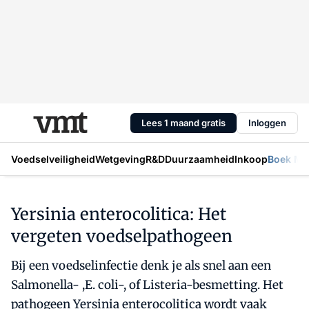
Lees 1 maand gratis
Inloggen
Voedselveiligheid
Wetgeving
R&D
Duurzaamheid
Inkoop
Boek Mic
Yersinia enterocolitica: Het
vergeten voedselpathogeen
Bij een voedselinfectie denk je als snel aan een
Salmonella- ,E. coli-, of Listeria-besmetting. Het
pathogeen Yersinia enterocolitica wordt vaak