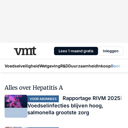
Lees 1 maand gratis
Inloggen
Voedselveiligheid
Wetgeving
R&D
Duurzaamheid
Inkoop
Boek Mic
Alles over Hepatitis A
Rapportage RIVM 2025:
VOOR ABONNEES
Voedselinfecties blijven hoog,
salmonella grootste zorg