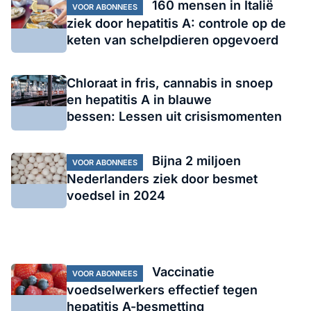
160 mensen in Italië
VOOR ABONNEES
ziek door hepatitis A: controle op de
keten van schelpdieren opgevoerd
Chloraat in fris, cannabis in snoep
en hepatitis A in blauwe
bessen: Lessen uit crisismomenten
Bijna 2 miljoen
VOOR ABONNEES
Nederlanders ziek door besmet
voedsel in 2024
Vaccinatie
VOOR ABONNEES
voedselwerkers effectief tegen
hepatitis A-besmetting