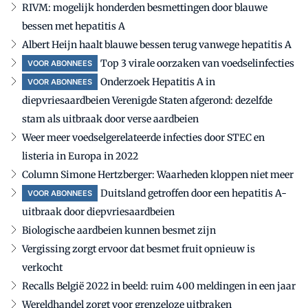
RIVM: mogelijk honderden besmettingen door blauwe
bessen met hepatitis A
Albert Heijn haalt blauwe bessen terug vanwege hepatitis A
Top 3 virale oorzaken van voedselinfecties
VOOR ABONNEES
Onderzoek Hepatitis A in
VOOR ABONNEES
diepvriesaardbeien Verenigde Staten afgerond: dezelfde
stam als uitbraak door verse aardbeien
Weer meer voedselgerelateerde infecties door STEC en
listeria in Europa in 2022
Column Simone Hertzberger: Waarheden kloppen niet meer
Duitsland getroffen door een hepatitis A-
VOOR ABONNEES
uitbraak door diepvriesaardbeien
Biologische aardbeien kunnen besmet zijn
Vergissing zorgt ervoor dat besmet fruit opnieuw is
verkocht
Recalls België 2022 in beeld: ruim 400 meldingen in een jaar
Wereldhandel zorgt voor grenzeloze uitbraken