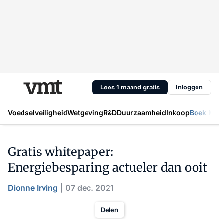
Lees 1 maand gratis
Inloggen
Voedselveiligheid
Wetgeving
R&D
Duurzaamheid
Inkoop
Boek Mic
Gratis whitepaper:
Energiebesparing actueler dan ooit
Dionne Irving
07 dec. 2021
Delen