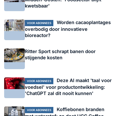
kwetsbaar'
Worden cacaoplantages
VOOR ABONNEES
overbodig door innovatieve
bioreactor?
Ritter Sport schrapt banen door
stijgende kosten
Deze AI maakt 'taal voor
VOOR ABONNEES
voedsel' voor productontwikkeling:
'ChatGPT zal dit nooit kunnen'
Koffiebonen branden
VOOR ABONNEES