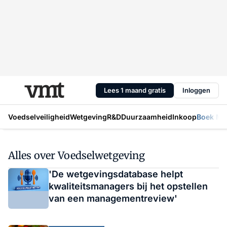
Lees 1 maand gratis
Inloggen
Voedselveiligheid
Wetgeving
R&D
Duurzaamheid
Inkoop
Boek Mic
Alles over Voedselwetgeving
'De wetgevingsdatabase helpt
kwaliteitsmanagers bij het opstellen
van een managementreview'