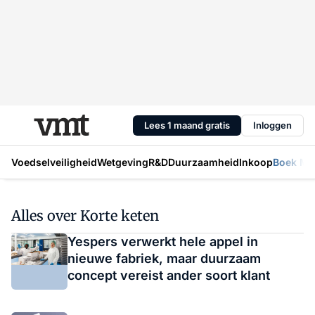
Lees 1 maand gratis
Inloggen
Voedselveiligheid
Wetgeving
R&D
Duurzaamheid
Inkoop
Boek Mic
Alles over Korte keten
Yespers verwerkt hele appel in
nieuwe fabriek, maar duurzaam
concept vereist ander soort klant