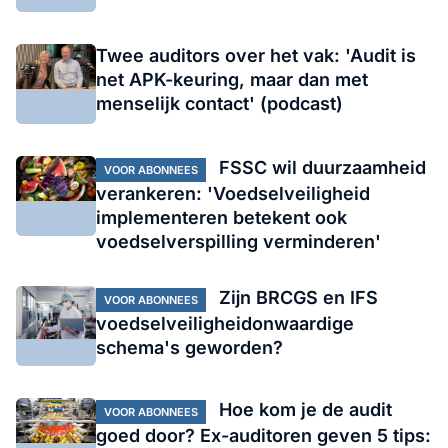
Twee auditors over het vak: 'Audit is
net APK-keuring, maar dan met
menselijk contact' (podcast)
FSSC wil duurzaamheid
VOOR ABONNEES
verankeren: 'Voedselveiligheid
implementeren betekent ook
voedselverspilling verminderen'
Zĳn BRCGS en IFS
VOOR ABONNEES
voedselveiligheidonwaardige
schema's geworden?
Hoe kom je de audit
VOOR ABONNEES
goed door? Ex-auditoren geven 5 tips: