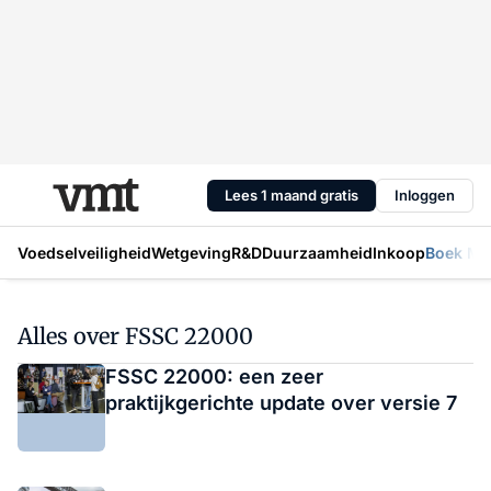
Lees 1 maand gratis
Inloggen
Voedselveiligheid
Wetgeving
R&D
Duurzaamheid
Inkoop
Boek Mic
Alles over FSSC 22000
FSSC 22000: een zeer
praktijkgerichte update over versie 7