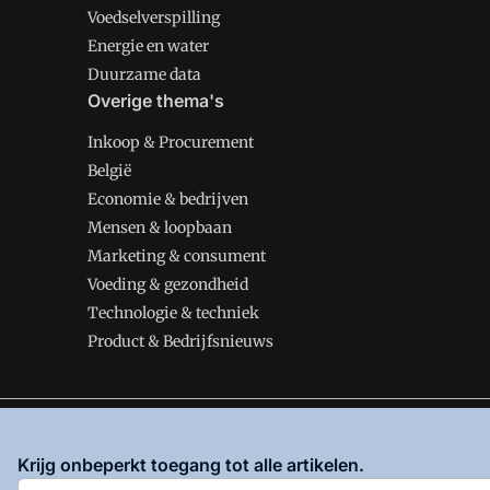
Voedselverspilling
Energie en water
Duurzame data
Overige thema's
Inkoop & Procurement
België
Economie & bedrijven
Mensen & loopbaan
Marketing & consument
Voeding & gezondheid
Technologie & techniek
Product & Bedrijfsnieuws
VMT is onderdeel van VMN media. Lees in
ons manifes
Krijg onbeperkt toegang tot alle artikelen.
en
Privacy en Cookie beleid
|
Privacy instellingen