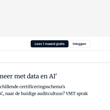
Lees 1 maand gratis
Inloggen
meer met data en AI'
chillende certificeringsschema's
SC, naar de huidige auditcultuur? VMT sprak