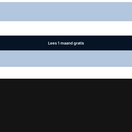
Log in
om dit artikel te lezen.
Lees 1 maand gratis