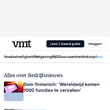
Lees 1 maand gratis
Inloggen
Voedselveiligheid
Wetgeving
R&D
Duurzaamheid
Inkoop
Boek Mic
Alles over Bedrijfsnieuws
Dsm-firmenich: 'Wereldwijd komen
1000 functies te vervallen'