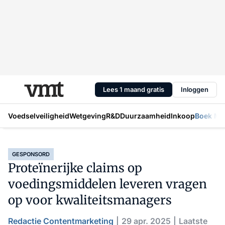
Lees 1 maand gratis
Inloggen
Voedselveiligheid
Wetgeving
R&D
Duurzaamheid
Inkoop
Boek Mic
GESPONSORD
Proteïnerijke claims op
voedingsmiddelen leveren vragen
op voor kwaliteitsmanagers
Redactie Contentmarketing
29 apr. 2025
Laatste