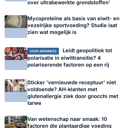
over ultrabewerkte grondstoffen'
Mycoproteïne als basis van eiwit- en
vezelrijke sportvoeding? Studie laat
zien wat mogelijk is
Leidt geopolitiek tot
VOOR ABONNEES
polarisatie in eiwittransitie? 4
polariserende factoren op een rij
Sticker 'vernieuwde receptuur' niet
voldoende? AH-klanten met
glutenallergie ziek door gnocchi met
tarwe
Van wetenschap naar smaak: 10
factoren die plantaardige voeding