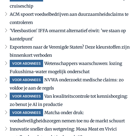
cruiseschip
ACM spoort voedselbedrijven aan duurzaamheidsclaims te
controleren
'Vleesbastion' IFFA omarmt alternatief eiwit: 'we staan op
kantelpunt'
Exporteren naar de Verenigde Staten? Deze kleurstoffen zijn
binnenkort verboden
Wetenschappers waarschuwen: lozing
VOOR ABONNEES
Fukushima-water mogelijk onderschat
NVWA onderzoekt medische claims: zo
VOOR ABONNEES
voldoe je aan de regels
Van kwaliteitscontrole tot kennisborging:
VOOR ABONNEES
zo benut je AI in productie
Matcha onder druk:
VOOR ABONNEES
voedselveiligheidszorgen nemen toe nu de markt schuurt
Innovatie sneller dan wetgeving: Mosa Meat en Vivici