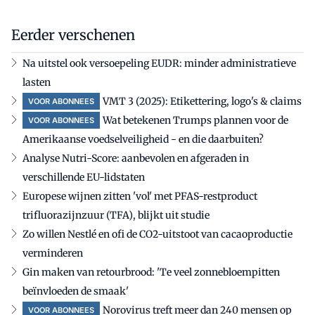
Eerder verschenen
Na uitstel ook versoepeling EUDR: minder administratieve
lasten
VMT 3 (2025): Etikettering, logo's & claims
VOOR ABONNEES
Wat betekenen Trumps plannen voor de
VOOR ABONNEES
Amerikaanse voedselveiligheid - en die daarbuiten?
Analyse Nutri-Score: aanbevolen en afgeraden in
verschillende EU-lidstaten
Europese wijnen zitten 'vol' met PFAS-restproduct
trifluorazijnzuur (TFA), blijkt uit studie
Zo willen Nestlé en ofi de CO2-uitstoot van cacaoproductie
verminderen
Gin maken van retourbrood: 'Te veel zonnebloempitten
beïnvloeden de smaak'
Norovirus treft meer dan 240 mensen op
VOOR ABONNEES