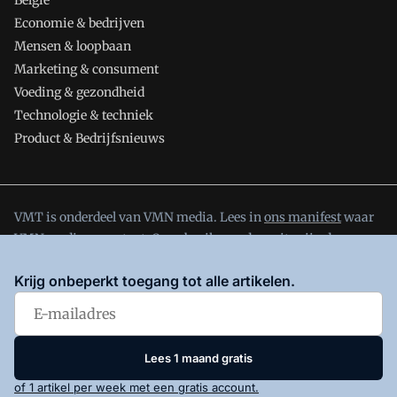
België
Economie & bedrijven
Mensen & loopbaan
Marketing & consument
Voeding & gezondheid
Technologie & techniek
Product & Bedrijfsnieuws
VMT is onderdeel van VMN media. Lees in
ons manifest
waar
VMN media voor staat. Op gebruik van deze site zijn de
volgende regelingen van toepassing:
Algemene Voorwaarden
Krijg onbeperkt toegang tot alle artikelen.
en
Privacy en Cookie beleid
|
Privacy instellingen
Lees 1 maand gratis
of 1 artikel per week met een gratis account.