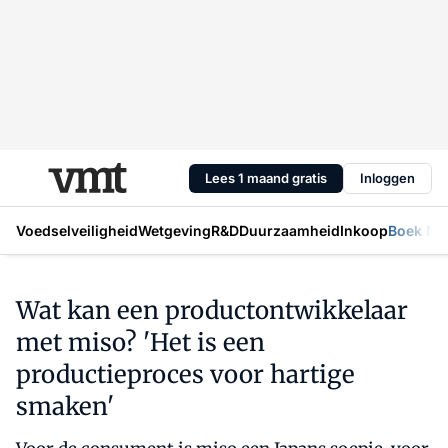
Lees 1 maand gratis
Inloggen
Voedselveiligheid
Wetgeving
R&D
Duurzaamheid
Inkoop
Boek Mic
Wat kan een productontwikkelaar
met miso? 'Het is een
productieproces voor hartige
smaken'