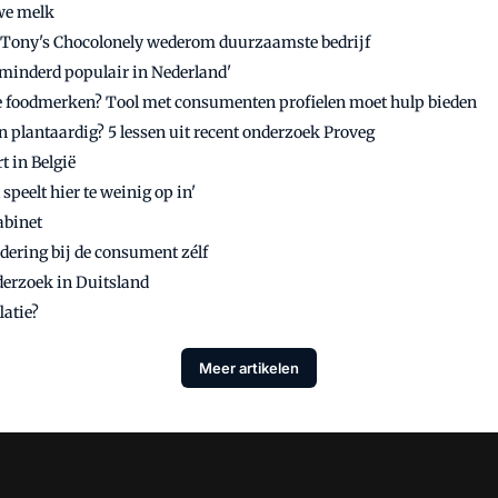
uwe melk
: Tony's Chocolonely wederom duurzaamste bedrijf
rminderd populair in Nederland'
e foodmerken? Tool met consumenten profielen moet hulp bieden
 plantaardig? 5 lessen uit recent onderzoek Proveg
t in België
peelt hier te weinig op in'
abinet
dering bij de consument zélf
derzoek in Duitsland
latie?
Meer artikelen