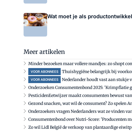
Wat moet je als productontwikke
Meer artikelen
Minder bezoeken maar vollere mandjes: zo shopt c
Thuishygiëne belangrijk bij voork
VOOR ABONNEES
Nederlander houdt vast aan stukje v
VOOR ABONNEES
Onderzoeken Consumentenbond 2025: 'Krimpflatie g
PesticidenEetwijzer maakt consumenten bewust van
Gezond snacken, wat wil de consument? Zo spelen A
Onderzoekers vragen Nederlanders wat ze vinden va
Consumentenbond over Nutri-Score: 'Producenten moe
Zo wil Lidl België de verkoop van plantaardige eiwit