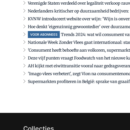
Verenigde Staten verdeeld over legaliteit verkoop ra
Nederlanders kritischer op duurzaamheid bedrijven
KVNW introduceert website over wijn: 'Wijn is onve
Hoe denkt 'eigenzinnig gewoontedier' over duurzam
Trends 2024: wat wil consument van
VOOR ABONNEES
Nationale Week Zonder Vlees gaat internationaal: star
'Consument heeft behoefte aan volkoren, supermarkt s
Deze vijf punten vraagt Foodwatch van het nieuwe k
AH kijkt met eiwittransitie vooral naar gedragsveran
'Imago vlees verbetert', zegt Vion na consumentenon
Supermarkten profiteren in België: sprake van graaif
Collecties