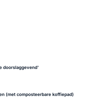
ie doorslaggevend'
ken (met composteerbare koffiepad)