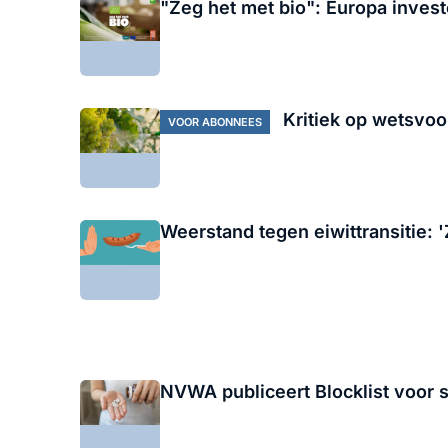
"Zeg het met bio": Europa invest
Kritiek op wetsvoor
VOOR ABONNEES
Weerstand tegen eiwittransitie: 
NVWA publiceert Blocklist voor 