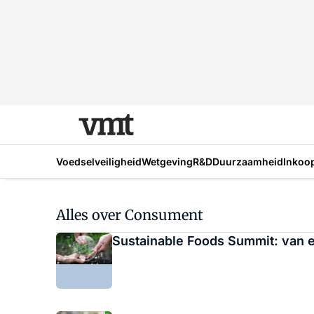
Voedselveiligheid
Wetgeving
R&D
Duurzaamheid
Inkoo
Alles over Consument
Sustainable Foods Summit: van e