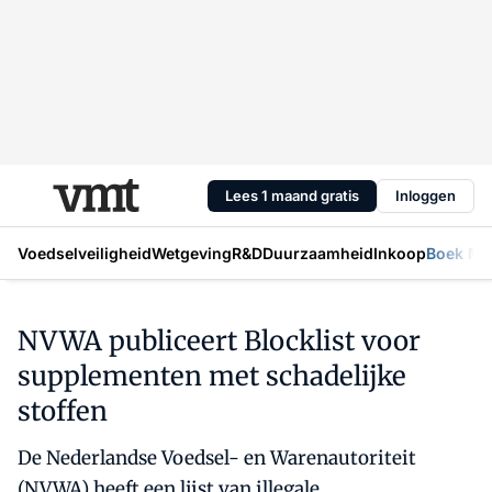
Lees 1 maand gratis
Inloggen
Voedselveiligheid
Wetgeving
R&D
Duurzaamheid
Inkoop
Boek Mic
NVWA publiceert Blocklist voor
supplementen met schadelijke
stoffen
De Nederlandse Voedsel- en Warenautoriteit
(NVWA) heeft een lijst van illegale