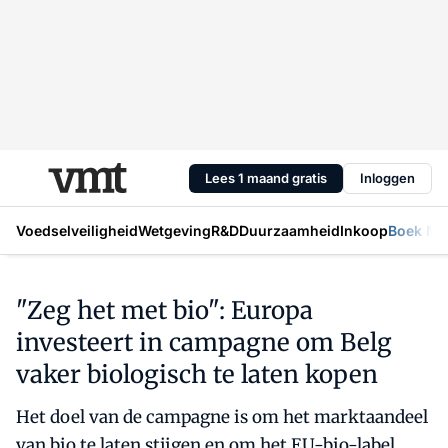
Lees 1 maand gratis
Inloggen
Voedselveiligheid
Wetgeving
R&D
Duurzaamheid
Inkoop
Boek Mic
"Zeg het met bio": Europa
investeert in campagne om Belg
vaker biologisch te laten kopen
Het doel van de campagne is om het marktaandeel
van bio te laten stijgen en om het EU-bio-label