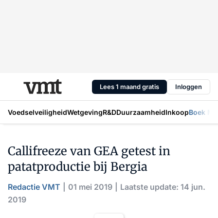
Lees 1 maand gratis
Inloggen
Voedselveiligheid
Wetgeving
R&D
Duurzaamheid
Inkoop
Boek Mic
Callifreeze van GEA getest in
patatproductie bij Bergia
Redactie VMT
01 mei 2019
Laatste update: 14 jun.
2019