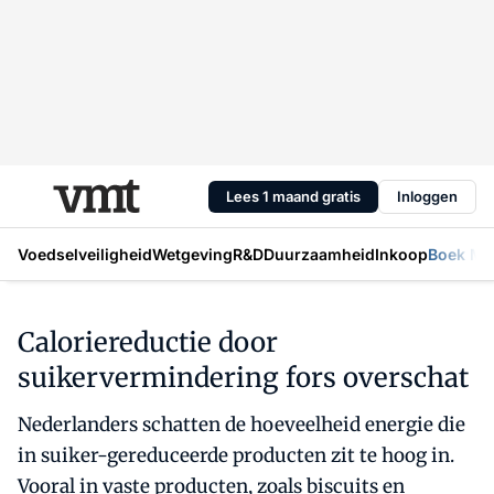
Lees 1 maand gratis
Inloggen
Voedselveiligheid
Wetgeving
R&D
Duurzaamheid
Inkoop
Boek Mic
Caloriereductie door
suikervermindering fors overschat
Nederlanders schatten de hoeveelheid energie die
in suiker-gereduceerde producten zit te hoog in.
Vooral in vaste producten, zoals biscuits en