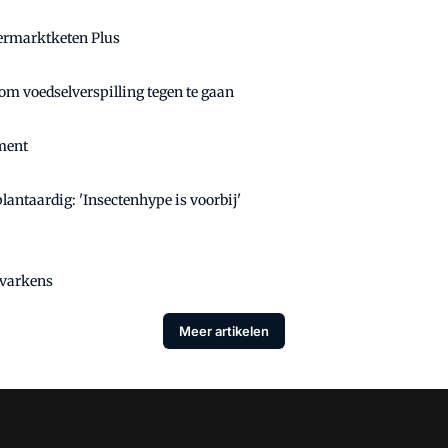
permarktketen Plus
m voedselverspilling tegen te gaan
ment
antaardig: 'Insectenhype is voorbij'
 varkens
Meer artikelen