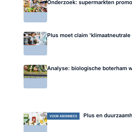
Onderzoek: supermarkten promo
Plus moet claim 'klimaatneutrale
Analyse: biologische boterham w
Plus en duurzaamhe
VOOR ABONNEES