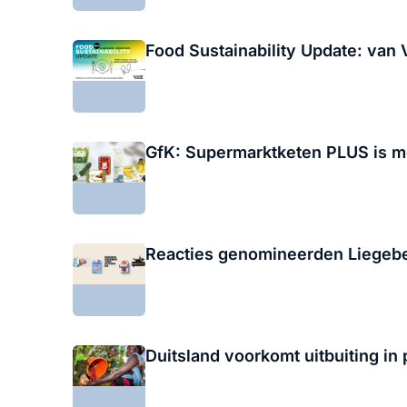
Food Sustainability Update: van
GfK: Supermarktketen PLUS is 
Reacties genomineerden Liegebee
Duitsland voorkomt uitbuiting in