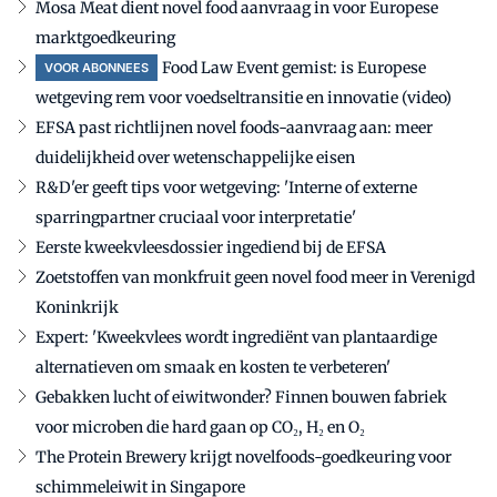
Mosa Meat dient novel food aanvraag in voor Europese
marktgoedkeuring
Food Law Event gemist: is Europese
VOOR ABONNEES
wetgeving rem voor voedseltransitie en innovatie (video)
EFSA past richtlijnen novel foods-aanvraag aan: meer
duidelijkheid over wetenschappelijke eisen
R&D'er geeft tips voor wetgeving: 'Interne of externe
sparringpartner cruciaal voor interpretatie'
Eerste kweekvleesdossier ingediend bij de EFSA
Zoetstoffen van monkfruit geen novel food meer in Verenigd
Koninkrijk
Expert: 'Kweekvlees wordt ingrediënt van plantaardige
alternatieven om smaak en kosten te verbeteren'
Gebakken lucht of eiwitwonder? Finnen bouwen fabriek
voor microben die hard gaan op CO₂, H₂ en O₂
The Protein Brewery krijgt novelfoods-goedkeuring voor
schimmeleiwit in Singapore