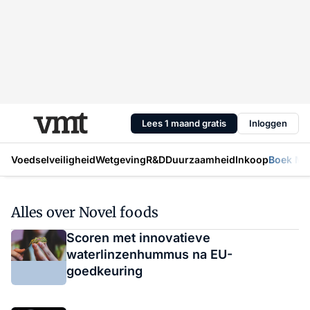
Lees 1 maand gratis
Inloggen
Voedselveiligheid
Wetgeving
R&D
Duurzaamheid
Inkoop
Boek Mic
Alles over Novel foods
Scoren met innovatieve
waterlinzenhummus na EU-
goedkeuring