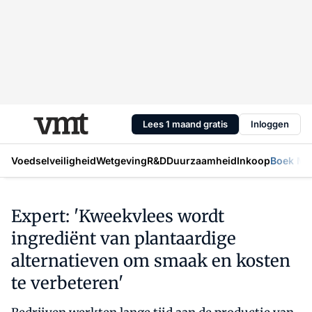
Lees 1 maand gratis
Inloggen
Voedselveiligheid
Wetgeving
R&D
Duurzaamheid
Inkoop
Boek Mic
Expert: 'Kweekvlees wordt
ingrediënt van plantaardige
alternatieven om smaak en kosten
te verbeteren'