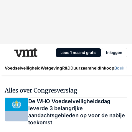
Lees 1 maand gratis
Inloggen
Voedselveiligheid
Wetgeving
R&D
Duurzaamheid
Inkoop
Boek Mic
Alles over Congresverslag
De WHO Voedselveiligheidsdag
leverde 3 belangrijke
aandachtsgebieden op voor de nabije
toekomst