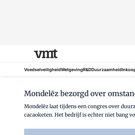
Voedselveiligheid
Wetgeving
R&D
Duurzaamheid
Inkoo
Mondelēz bezorgd over omstan
Mondelēz laat tijdens een congres over duu
cacaoketen. Het bedrijf is echter niet bang 