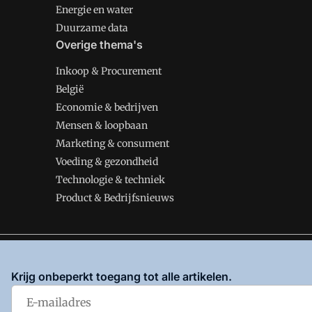
Energie en water
Duurzame data
Overige thema's
Inkoop & Procurement
België
Economie & bedrijven
Mensen & loopbaan
Marketing & consument
Voeding & gezondheid
Technologie & techniek
Product & Bedrijfsnieuws
VMT is onderdeel van VMN media. Lees in
ons manifes
Krijg onbeperkt toegang tot alle artikelen.
en
Privacy en Cookie beleid
|
Privacy instellingen