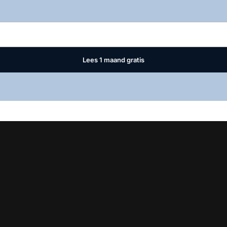
Log in
om dit artikel te lezen.
Lees 1 maand gratis