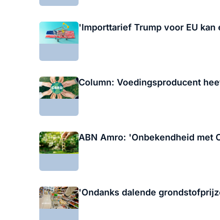
'Importtarief Trump voor EU kan
Column: Voedingsproducent heef
ABN Amro: 'Onbekendheid met C
'Ondanks dalende grondstofprijz