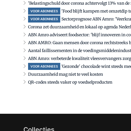
'Belastingschuld door corona achtervolgt 13% van de 
'Food blijft kampen met omzetdip t
VOOR ABONNEES
Sectorprognose ABN Amro: 'Veerkrach
VOOR ABONNEES
Corona zet duurzaamheid en lokaal op agenda Neder
ABN Amro adviseert foodsector: 'blijf innoveren in co
ABN AMRO: Gaan mensen door corona rechtstreeks b
Aantal faillissementen in de voedingsmiddelenindust
ABN Amro: verbeterde kwaliteit vleesvervangers zorg
'Gezonde' chocolade wint steeds mee
VOOR ABONNEES
Duurzaamheid mag niet te veel kosten
QR-codes steeds vaker op voedselproducten
Collecties