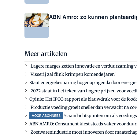
ABN Amro: zo kunnen plantaardig
Meer artikelen
'Lagere marges zetten innovatie en verduurzaming v
'Visserij zal flink krimpen komende jaren'
Staat energiebesparing hoger op agenda door energiep
'2022 staat in het teken van hogere prijzen voor voed
Opinie: Het IPCC-rapport als blauwdruk voor de foo
'Productie voeding groeit sneller dan verwacht na co
5 aandachtspunten om als voedingsp
VOOR ABONNEES
ABN AMRO: Consument kiest steeds vaker voor duur
'Zoetwarenindustrie moet innoveren door maatschap