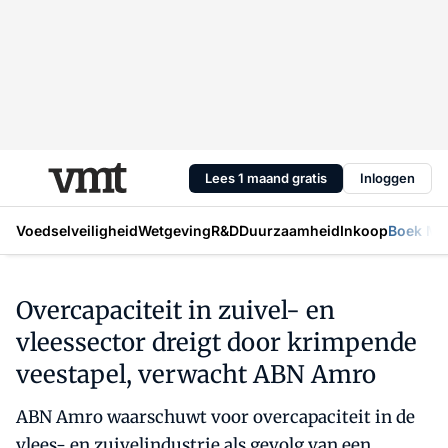
Lees 1 maand gratis
Inloggen
Voedselveiligheid
Wetgeving
R&D
Duurzaamheid
Inkoop
Boek Mic
Overcapaciteit in zuivel- en
vleessector dreigt door krimpende
veestapel, verwacht ABN Amro
ABN Amro waarschuwt voor overcapaciteit in de
vlees- en zuivelindustrie als gevolg van een