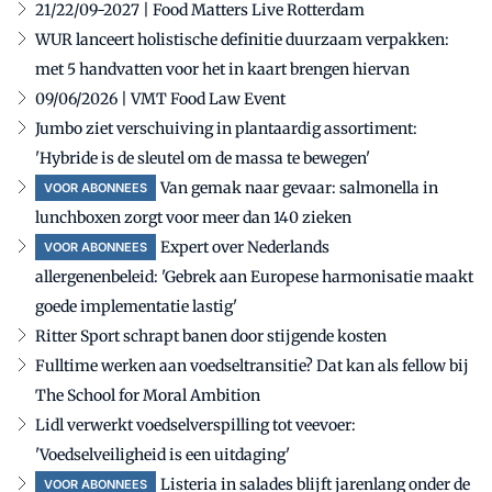
21/22/09-2027 | Food Matters Live Rotterdam
WUR lanceert holistische definitie duurzaam verpakken:
met 5 handvatten voor het in kaart brengen hiervan
09/06/2026 | VMT Food Law Event
Jumbo ziet verschuiving in plantaardig assortiment:
'Hybride is de sleutel om de massa te bewegen'
Van gemak naar gevaar: salmonella in
VOOR ABONNEES
lunchboxen zorgt voor meer dan 140 zieken
Expert over Nederlands
VOOR ABONNEES
allergenenbeleid: 'Gebrek aan Europese harmonisatie maakt
goede implementatie lastig'
Ritter Sport schrapt banen door stijgende kosten
Fulltime werken aan voedseltransitie? Dat kan als fellow bij
The School for Moral Ambition
Lidl verwerkt voedselverspilling tot veevoer:
'Voedselveiligheid is een uitdaging'
Listeria in salades blijft jarenlang onder de
VOOR ABONNEES