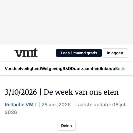
Lees 1 maand gratis
Inloggen
Voedselveiligheid
Wetgeving
R&D
Duurzaamheid
Inkoop
Boek Mic
3/10/2026 | De week van ons eten
Redactie VMT
28 apr. 2026
Laatste update: 08 jul.
2026
Delen