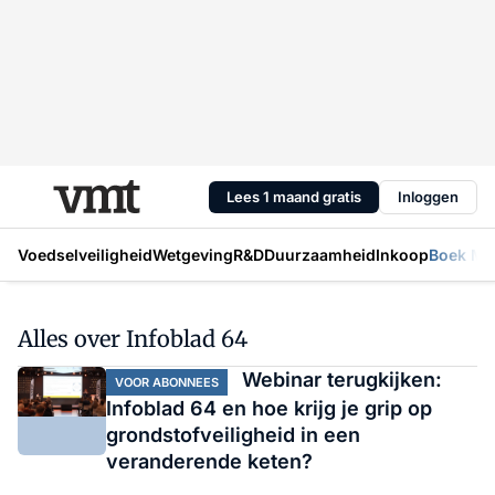
Lees 1 maand gratis
Inloggen
Voedselveiligheid
Wetgeving
R&D
Duurzaamheid
Inkoop
Boek Mic
Alles over Infoblad 64
Webinar terugkijken:
VOOR ABONNEES
Infoblad 64 en hoe krijg je grip op
grondstofveiligheid in een
veranderende keten?