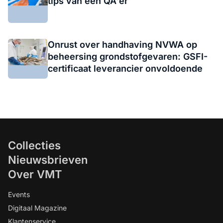
tips van een QA'er
Onrust over handhaving NVWA op
beheersing grondstofgevaren: GSFI-
certificaat leverancier onvoldoende
Collecties
Nieuwsbrieven
Over VMT
Events
Digitaal Magazine
Klantenservice