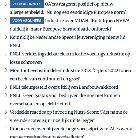
QA'ers reageren positief op nieuw
VOOR ABONNEES
allergenenbeleid: 'Nu nog een eenduidige Europese norm'
Industrie over MOAH: 'Richtlijnen NVWA
VOOR ABONNEES
duidelijk, maar Europese harmonisatie ontbreekt'
Koninklijke Nederlandse Specerijenvereniging nieuw lid
FNLI
FNLI-verkiezingsdebat: elektrificatie voedingsindustrie op
losse schroeven
Monitor Levensmiddelenindustrie 2023: 'Cijfers 2022 tonen
een beeld van continuïteit en groei'
FNLI teleurgesteld over uitblijven Landbouwakkoord
FNLI: 'Geen gastax voor bedrijven die nog niet kunnen
overschakelen op elektriciteit'
Verdeelde reacties op invoering Nutri-Score: 'Met name de
vreemde scores zijn moeilijk uit te leggen'
Producenten over blijvende hoge voedselprijzen: 'Alles werkt
met vertraging door in voedselketen'