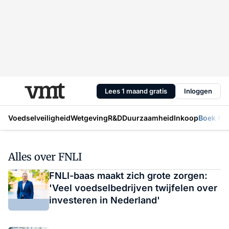
Lees 1 maand gratis
Inloggen
Voedselveiligheid
Wetgeving
R&D
Duurzaamheid
Inkoop
Boek Mic
Alles over FNLI
FNLI-baas maakt zich grote zorgen:
'Veel voedselbedrijven twijfelen over
investeren in Nederland'