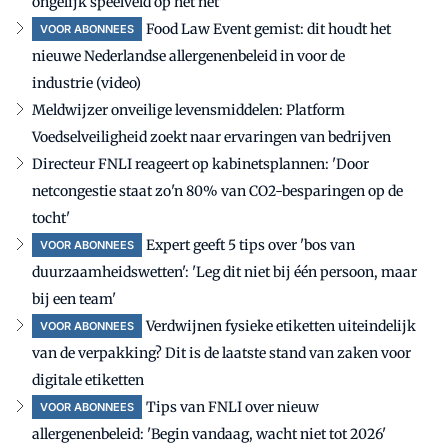
ongelijk speelveld op het net'
Food Law Event gemist: dit houdt het
VOOR ABONNEES
nieuwe Nederlandse allergenenbeleid in voor de
industrie (video)
Meldwijzer onveilige levensmiddelen: Platform
Voedselveiligheid zoekt naar ervaringen van bedrijven
Directeur FNLI reageert op kabinetsplannen: 'Door
netcongestie staat zo'n 80% van CO2-besparingen op de
tocht'
Expert geeft 5 tips over 'bos van
VOOR ABONNEES
duurzaamheidswetten': 'Leg dit niet bij één persoon, maar
bij een team'
Verdwijnen fysieke etiketten uiteindelijk
VOOR ABONNEES
van de verpakking? Dit is de laatste stand van zaken voor
digitale etiketten
Tips van FNLI over nieuw
VOOR ABONNEES
allergenenbeleid: 'Begin vandaag, wacht niet tot 2026'