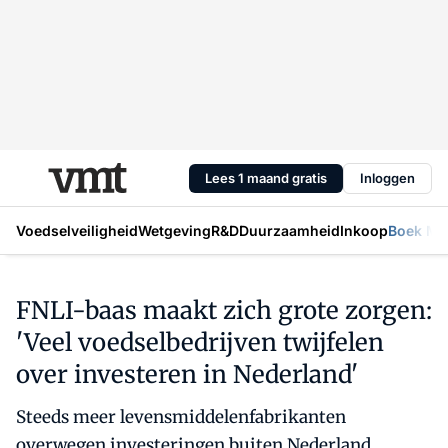
Lees 1 maand gratis
Inloggen
Voedselveiligheid
Wetgeving
R&D
Duurzaamheid
Inkoop
Boek Mic
FNLI-baas maakt zich grote zorgen:
'Veel voedselbedrijven twijfelen
over investeren in Nederland'
Steeds meer levensmiddelenfabrikanten
overwegen investeringen buiten Nederland.