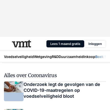
Lees 1 maand gratis
Inloggen
Voedselveiligheid
Wetgeving
R&D
Duurzaamheid
Inkoop
Boek Mic
Alles over Coronavirus
Onderzoek legt de gevolgen van de
COVID-19-maatregelen op
voedselveiligheid bloot