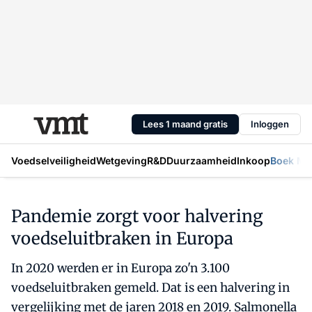
Lees 1 maand gratis
Inloggen
Voedselveiligheid
Wetgeving
R&D
Duurzaamheid
Inkoop
Boek Mic
Pandemie zorgt voor halvering
voedseluitbraken in Europa
In 2020 werden er in Europa zo'n 3.100
voedseluitbraken gemeld. Dat is een halvering in
vergelijking met de jaren 2018 en 2019. Salmonella