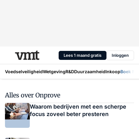
Lees 1 maand gratis
Inloggen
Voedselveiligheid
Wetgeving
R&D
Duurzaamheid
Inkoop
Boek Mic
Alles over Onprove
Waarom bedrijven met een scherpe
focus zoveel beter presteren