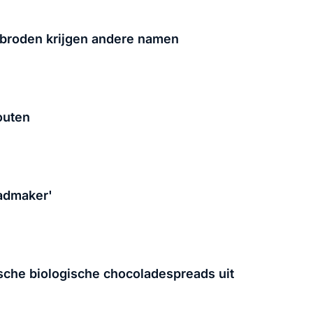
 broden krijgen andere namen
outen
eadmaker'
tische biologische chocoladespreads uit