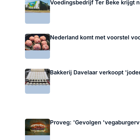
Voedingsbedrijf Ter Beke krijgt 
Nederland komt met voorstel voor
Bakkerij Davelaar verkoopt 'jod
Proveg: 'Gevolgen 'vegaburgerv