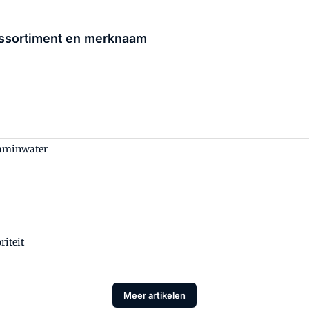
assortiment en merknaam
taminwater
riteit
Meer artikelen