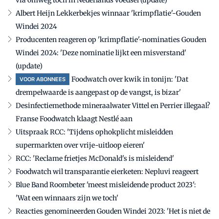
via omweg tóch in Nederlands voedsel (update)
Albert Heijn Lekkerbekjes winnaar 'krimpflatie'-Gouden
Windei 2024
Producenten reageren op 'krimpflatie'-nominaties Gouden
Windei 2024: 'Deze nominatie lijkt een misverstand'
(update)
Foodwatch over kwik in tonijn: 'Dat
VOOR ABONNEES
drempelwaarde is aangepast op de vangst, is bizar'
Desinfectiemethode mineraalwater Vittel en Perrier illegaal?
Franse Foodwatch klaagt Nestlé aan
Uitspraak RCC: 'Tijdens ophokplicht misleidden
supermarkten over vrije-uitloop eieren'
RCC: 'Reclame frietjes McDonald's is misleidend'
Foodwatch wil transparantie eierketen: Nepluvi reageert
Blue Band Roombeter 'meest misleidende product 2023':
'Wat een winnaars zijn we toch'
Reacties genomineerden Gouden Windei 2023: 'Het is niet de