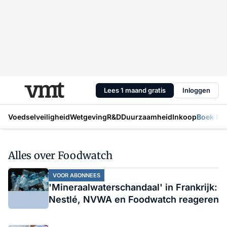
Lees 1 maand gratis
Inloggen
Voedselveiligheid
Wetgeving
R&D
Duurzaamheid
Inkoop
Boek Mic
Alles over Foodwatch
VOOR ABONNEES
'Mineraalwaterschandaal' in Frankrijk:
Nestlé, NVWA en Foodwatch reageren