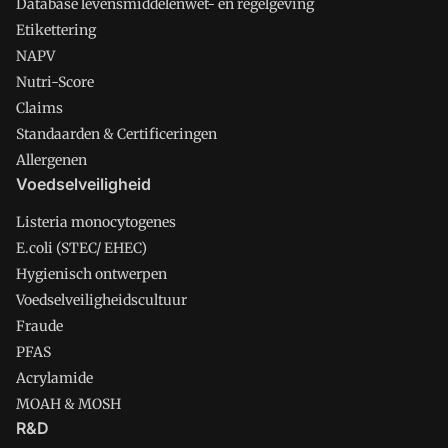
Database levensmiddelenwet- en regelgeving
Etikettering
NAPV
Nutri-Score
Claims
Standaarden & Certificeringen
Allergenen
Voedselveiligheid
Listeria monocytogenes
E.coli (STEC/ EHEC)
Hygienisch ontwerpen
Voedselveiligheidscultuur
Fraude
PFAS
Acrylamide
MOAH & MOSH
R&D