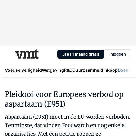
Lees 1 maand gratis
Inloggen
Voedselveiligheid
Wetgeving
R&D
Duurzaamheid
Inkoop
Boek Mic
Pleidooi voor Europees verbod op
aspartaam (E951)
Aspartaam (E951) moet in de EU worden verboden.
Tenminste, dat vinden Foodwatch en nog enkele
organisaties. Met een petitie roepen ze