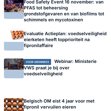
Food Safety Event 16 november: van
PFAS tot beheersing
grondstofgevaren en van biofilms tot
schimmels en mycotoxinen
Evaluatie Actieplan: voedselveiligheid
eierketen heeft topprioriteit na
fipronilaffaire
Webinar: Ministerie
VOOR ABONNEES
VWS praat je bij over
voedselveiligheid
Belgisch OM eist 4 jaar voor met
fipronil vervuilen eieren