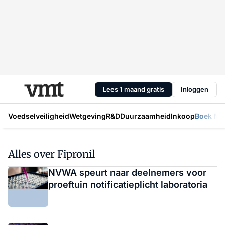
Lees 1 maand gratis
Inloggen
Voedselveiligheid
Wetgeving
R&D
Duurzaamheid
Inkoop
Boek Mic
Alles over Fipronil
NVWA speurt naar deelnemers voor
proeftuin notificatieplicht laboratoria