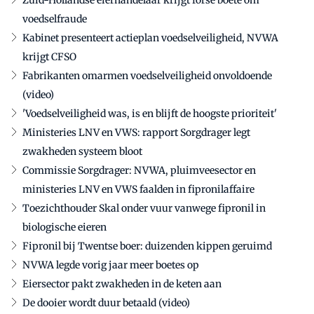
Zuid-Hollandse eierhandelaar krijgt forse boete om
voedselfraude
Kabinet presenteert actieplan voedselveiligheid, NVWA
krijgt CFSO
Fabrikanten omarmen voedselveiligheid onvoldoende
(video)
'Voedselveiligheid was, is en blijft de hoogste prioriteit'
Ministeries LNV en VWS: rapport Sorgdrager legt
zwakheden systeem bloot
Commissie Sorgdrager: NVWA, pluimveesector en
ministeries LNV en VWS faalden in fipronilaffaire
Toezichthouder Skal onder vuur vanwege fipronil in
biologische eieren
Fipronil bij Twentse boer: duizenden kippen geruimd
NVWA legde vorig jaar meer boetes op
Eiersector pakt zwakheden in de keten aan
De dooier wordt duur betaald (video)