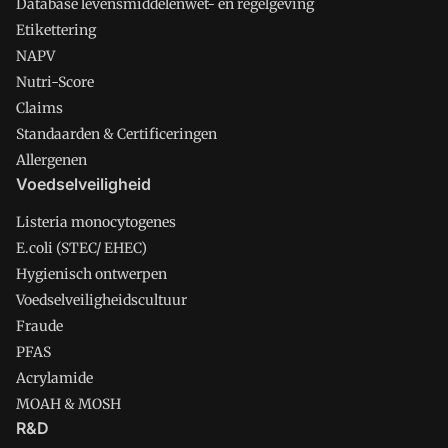
Database levensmiddelenwet- en regelgeving
Etikettering
NAPV
Nutri-Score
Claims
Standaarden & Certificeringen
Allergenen
Voedselveiligheid
Listeria monocytogenes
E.coli (STEC/ EHEC)
Hygienisch ontwerpen
Voedselveiligheidscultuur
Fraude
PFAS
Acrylamide
MOAH & MOSH
R&D