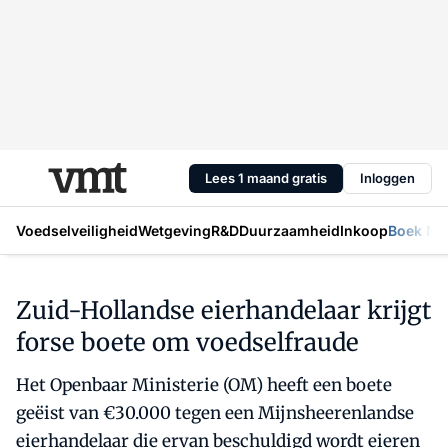
Lees 1 maand gratis
Inloggen
Voedselveiligheid
Wetgeving
R&D
Duurzaamheid
Inkoop
Boek Mic
Zuid-Hollandse eierhandelaar krijgt
forse boete om voedselfraude
Het Openbaar Ministerie (OM) heeft een boete
geëist van €30.000 tegen een Mijnsheerenlandse
eierhandelaar die ervan beschuldigd wordt eieren