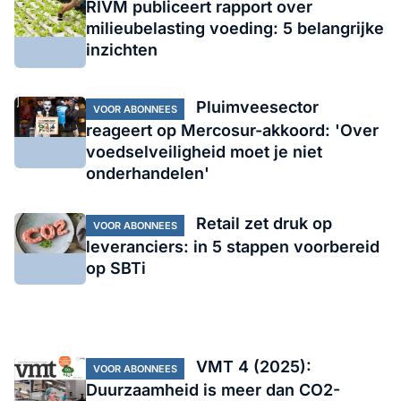
RIVM publiceert rapport over
milieubelasting voeding: 5 belangrijke
inzichten
Pluimveesector
VOOR ABONNEES
reageert op Mercosur-akkoord: 'Over
voedselveiligheid moet je niet
onderhandelen'
Retail zet druk op
VOOR ABONNEES
leveranciers: in 5 stappen voorbereid
op SBTi
VMT 4 (2025):
VOOR ABONNEES
Duurzaamheid is meer dan CO2-