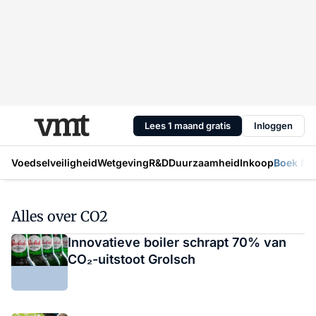
Lees 1 maand gratis
Inloggen
Voedselveiligheid
Wetgeving
R&D
Duurzaamheid
Inkoop
Boek Mic
Alles over CO2
Innovatieve boiler schrapt 70% van
CO₂-uitstoot Grolsch