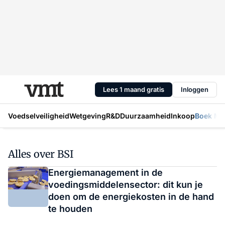
Lees 1 maand gratis
Inloggen
Voedselveiligheid
Wetgeving
R&D
Duurzaamheid
Inkoop
Boek Mic
Alles over BSI
Energiemanagement in de
voedingsmiddelensector: dit kun je
doen om de energiekosten in de hand
te houden