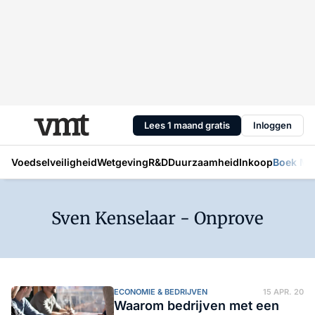
Lees 1 maand gratis
Inloggen
Voedselveiligheid
Wetgeving
R&D
Duurzaamheid
Inkoop
Boek Mic
Sven Kenselaar - Onprove
ECONOMIE & BEDRIJVEN
15 APR. 20
Waarom bedrijven met een