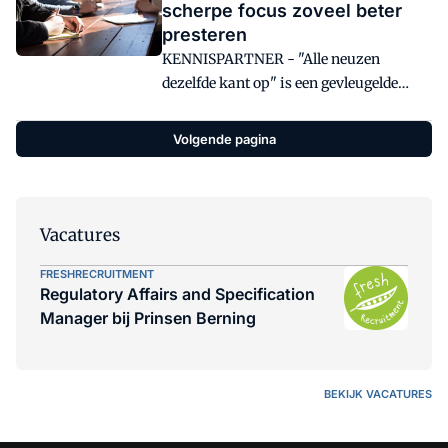
scherpe focus zoveel beter
presteren
KENNISPARTNER - "Alle neuzen
dezelfde kant op" is een gevleugelde
uitspraak die te pas en te onpas in het
bedrijfsleven wordt geroepen. De vraag
Volgende pagina
blijft alleen hoe dit bereikt kan worden
en waarom deze 'organisatiefocus' zo
belangrijk is.
Vacatures
FRESHRECRUITMENT
Regulatory Affairs and Specification
Manager bij Prinsen Berning
BEKIJK VACATURES