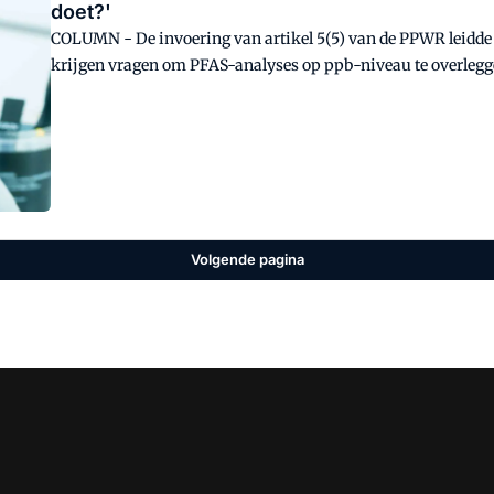
doet?'
COLUMN - De invoering van artikel 5(5) van de PPWR leidde t
krijgen vragen om PFAS-analyses op ppb-niveau te overlegg
niet is geharmoniseerd. Dat is een verkeerde reflex en leidt 
Volgende pagina