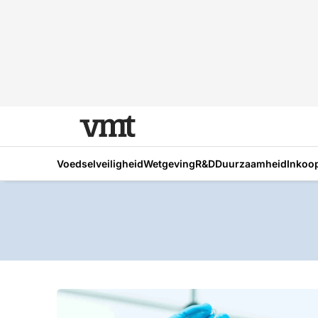
Voedselveiligheid
Wetgeving
R&D
Duurzaamheid
Inkoo