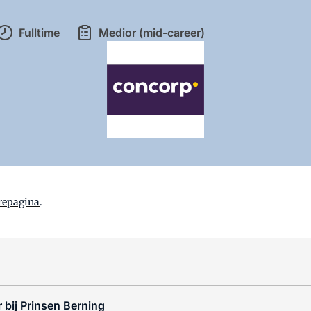
Fulltime
Medior (mid-career)
repagina
.
 bij Prinsen Berning