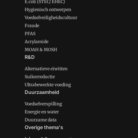
E.coli (STEC/ EHEC)
Hygienisch ontwerpen
Voedselveiligheidscultuur
Fraude
PFAS
Acrylamide
MOAH & MOSH
R&D
Alternatieve eiwitten
Suikerreductie
Ultrabewerkte voeding
Duurzaamheid
Voedselverspilling
Energie en water
Duurzame data
Overige thema's