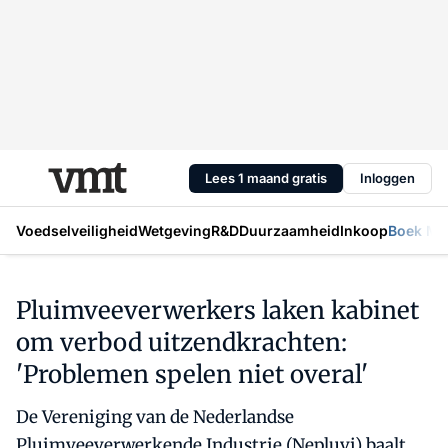
Lees 1 maand gratis
Inloggen
Voedselveiligheid
Wetgeving
R&D
Duurzaamheid
Inkoop
Boek Mic
Pluimveeverwerkers laken kabinet
om verbod uitzendkrachten:
'Problemen spelen niet overal'
De Vereniging van de Nederlandse
Pluimveeverwerkende Industrie (Nepluvi) baalt