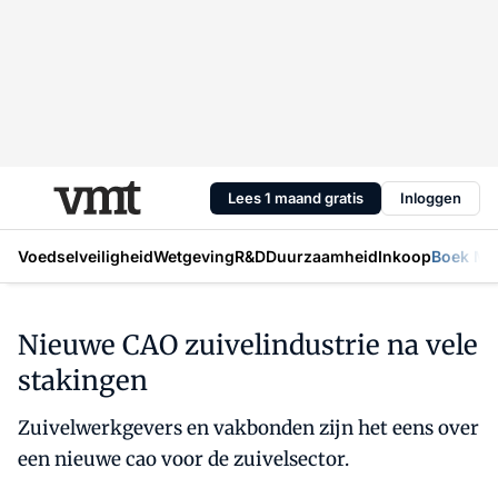
Lees 1 maand gratis
Inloggen
Voedselveiligheid
Wetgeving
R&D
Duurzaamheid
Inkoop
Boek Mic
Nieuwe CAO zuivelindustrie na vele
stakingen
Zuivelwerkgevers en vakbonden zijn het eens over
een nieuwe cao voor de zuivelsector.