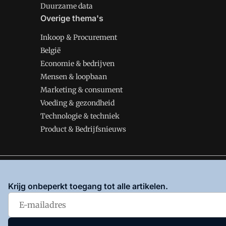
Duurzame data
Overige thema's
Inkoop & Procurement
België
Economie & bedrijven
Mensen & loopbaan
Marketing & consument
Voeding & gezondheid
Technologie & techniek
Product & Bedrijfsnieuws
VMT is onderdeel van VMN media. Lees in
ons manifes
Krijg onbeperkt toegang tot alle artikelen.
en
Privacy en Cookie beleid
|
Privacy instellingen