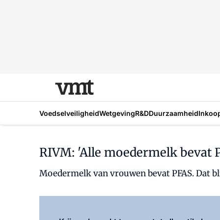
Voedselveiligheid
Wetgeving
R&D
Duurzaamheid
Inkoo
RIVM: 'Alle moedermelk bevat 
Moedermelk van vrouwen bevat PFAS. Dat bli