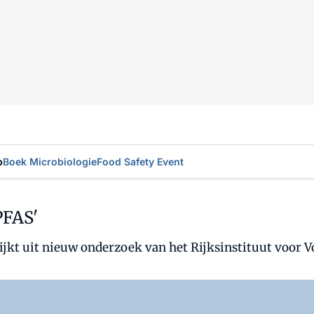
p
Boek Microbiologie
Food Safety Event
PFAS'
jkt uit nieuw onderzoek van het Rijksinstituut voor V
Log in
om dit artikel te lezen.