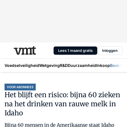
Lees 1 maand gratis
Inloggen
Voedselveiligheid
Wetgeving
R&D
Duurzaamheid
Inkoop
Boek Mic
VOOR ABONNEES
Het blijft een risico: bijna 60 zieken
na het drinken van rauwe melk in
Idaho
Bijna 60 mensen in de Amerikaanse staat Idaho