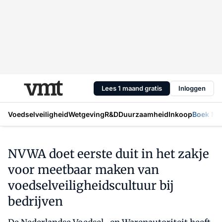
Lees 1 maand gratis
Inloggen
Voedselveiligheid
Wetgeving
R&D
Duurzaamheid
Inkoop
Boek Mic
NVWA doet eerste duit in het zakje
voor meetbaar maken van
voedselveiligheidscultuur bij
bedrijven