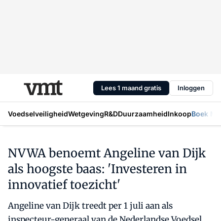
Lees 1 maand gratis
Inloggen
Voedselveiligheid
Wetgeving
R&D
Duurzaamheid
Inkoop
Boek Mic
NVWA benoemt Angeline van Dijk
als hoogste baas: 'Investeren in
innovatief toezicht'
Angeline van Dijk treedt per 1 juli aan als
inspecteur-generaal van de Nederlandse Voedsel