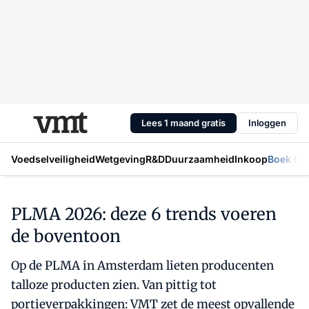
Lees 1 maand gratis
Inloggen
Voedselveiligheid
Wetgeving
R&D
Duurzaamheid
Inkoop
Boek Mic
PLMA 2026: deze 6 trends voeren
de boventoon
Op de PLMA in Amsterdam lieten producenten
talloze producten zien. Van pittig tot
portieverpakkingen: VMT zet de meest opvallende