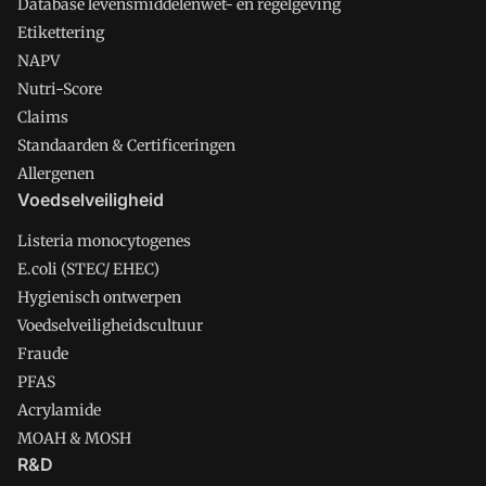
Database levensmiddelenwet- en regelgeving
Etikettering
NAPV
Nutri-Score
Claims
Standaarden & Certificeringen
Allergenen
Voedselveiligheid
Listeria monocytogenes
E.coli (STEC/ EHEC)
Hygienisch ontwerpen
Voedselveiligheidscultuur
Fraude
PFAS
Acrylamide
MOAH & MOSH
R&D