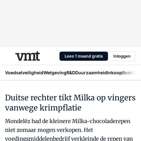
Lees 1 maand gratis
Inloggen
Voedselveiligheid
Wetgeving
R&D
Duurzaamheid
Inkoop
Boek Mic
Duitse rechter tikt Milka op vingers
vanwege krimpflatie
Mondelēz had de kleinere Milka-chocoladerepen
niet zomaar mogen verkopen. Het
voedingsmiddelenbedrijf verkleinde de repen van