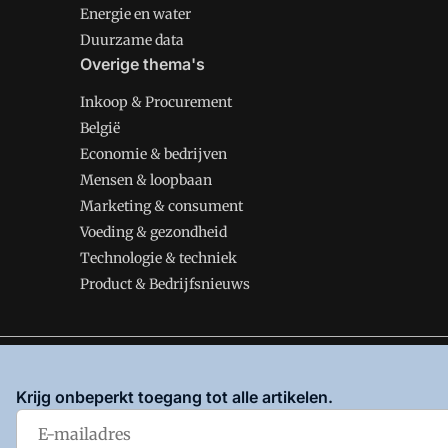
Energie en water
Duurzame data
Overige thema's
Inkoop & Procurement
België
Economie & bedrijven
Mensen & loopbaan
Marketing & consument
Voeding & gezondheid
Technologie & techniek
Product & Bedrijfsnieuws
VMT is onderdeel van VMN media. Lees in
ons manifes
Krijg onbeperkt toegang tot alle artikelen.
en
Privacy en Cookie beleid
|
Privacy instellingen