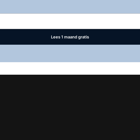
Log in
om dit artikel te lezen.
Lees 1 maand gratis