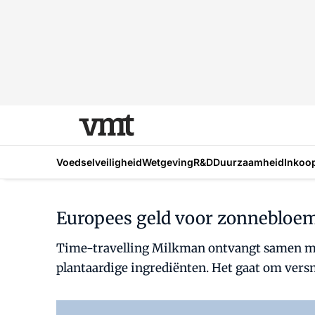
Voedselveiligheid
Wetgeving
R&D
Duurzaamheid
Inkoo
Europees geld voor zonnebloemp
Time-travelling Milkman ontvangt samen me
plantaardige ingrediënten. Het gaat om vers